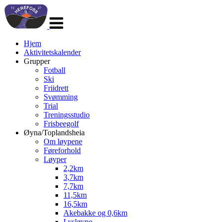
Veksle
navigasjon
Hjem
Aktivitetskalender
Grupper
Fotball
Ski
Friidrett
Svømming
Trial
Treningsstudio
Frisbeegolf
Øyna/Toplandsheia
Om løypene
Føreforhold
Løyper
2,2km
3,7km
7,7km
11,5km
16,5km
Akebakke og 0,6km
Lysløype