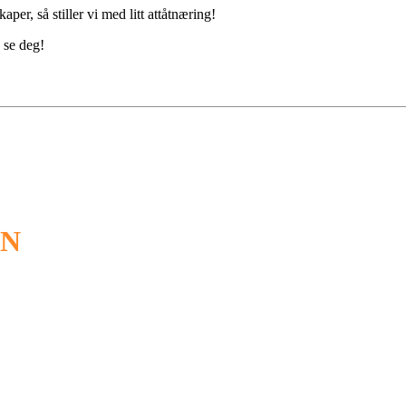
er, så stiller vi med litt attåtnæring!
å se deg!
ON