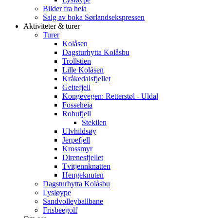
Bilder fra heia
Salg av boka Sørlandsekspressen
Aktiviteter & turer
Turer
Kolåsen
Dagsturhytta Kolåsbu
Trollstien
Lille Kolåsen
Kråkedalsfjellet
Geitefjell
Kongevegen: Retterstøl - Uldal
Fosseheia
Robufjell
Stekilen
Ulvhildsøy
Jerpefjell
Krossmyr
Direnesfjellet
Tvitjennknatten
Hengeknuten
Dagsturhytta Kolåsbu
Lysløype
Sandvolleyballbane
Frisbeegolf