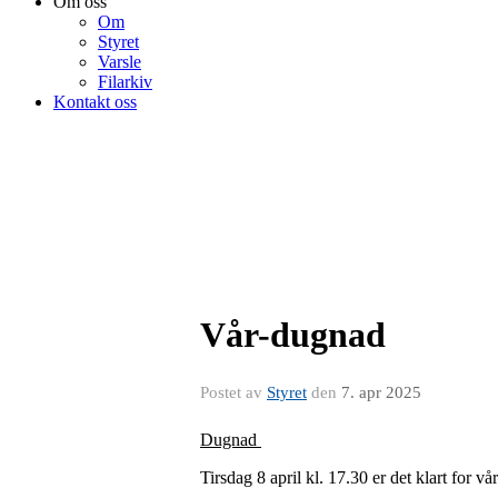
Om oss
Om
Styret
Varsle
Filarkiv
Kontakt oss
Vår-dugnad
Postet av
Styret
den
7. apr 2025
Dugnad
Tirsdag 8 april kl. 17.30 er det klart for v